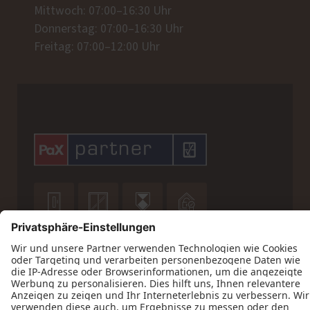
Mittwoch: 07:00–16:30 Uhr
Donnerstag: 07:00–16:30 Uhr
Freitag: 07:00–12:00 Uhr









