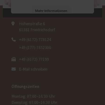
Mehr Informationen
Andreas Kunz GmbH
Akzeptieren
Höhenstraße 6
61381 Friedrichsdorf
powered by
Usercentrics Consent
Management Platform
+49 (6172) 778124
+49 (177) 7832300
+49 (6172) 77199
E-Mail schreiben
Öffnungszeiten
Montag: 07:00–16:30 Uhr
Dienstag: 07:00–16:30 Uhr