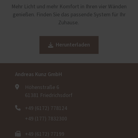
Zusätzlich können Oberlichter oder Seitenteile
bieten. Beide Türarten erhalten Sie bei uns aus
dazu bei, den Übergang von Innen- und
Mehr Licht und mehr Komfort in Ihren vier Wänden
integriert werden.
Kunststoff, Holz oder mit je einer Alu-
Außenbereich sicherer und praktischer zu
genießen. Finden Sie das passende System für Ihr
Vorsatzschale für mehr Witterungsschutz.
gestalten, indem sie das Eindringen von
Zuhause.
Schmutz und Wasser minimiert.
Herunterladen
Andreas Kunz GmbH
Höhenstraße 6
61381 Friedrichsdorf
+49 (6172) 778124
+49 (177) 7832300
+49 (6172) 77199