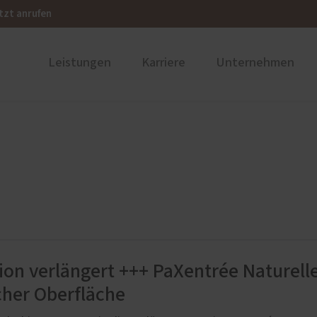
tzt anrufen
Leistungen
Karriere
Unternehmen
ustüren
PaX Balkon- & Terrassent
nium
Balkontüren
und Holz-Aluminium
Hebe-Schiebe-Türen
stoff
Parallel-Schiebe-Kipp-Tür
nen
Falt-Schiebe-Türen
u und Denkmal
ion verlängert +++ PaXentrée Naturell
cher Oberfläche