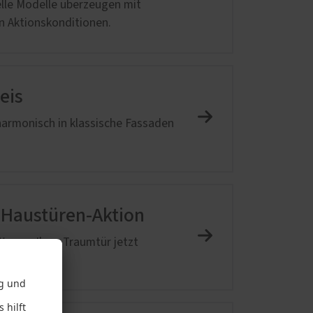
elle Modelle überzeugen mit
en Aktionskonditionen.
d
eis
 harmonisch in klassische Fassaden
m-Haustüren-Aktion
eg zu Ihrer Traumtür jetzt