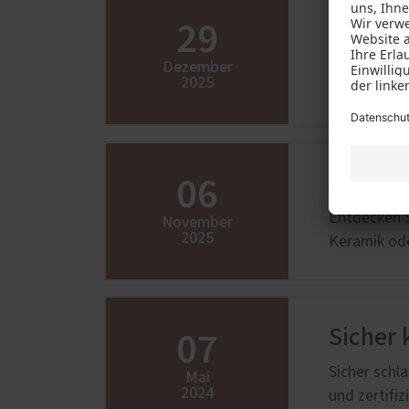
29
Rundum
Neue PaX-Fe
Dezember
2025
Heizen oder
06
Alumin
Entdecken S
November
2025
Keramik ode
07
Sicher 
Sicher schl
Mai
2024
und zertifi