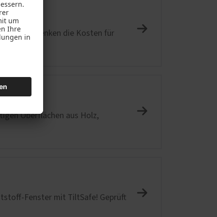
darfs und senken die Kosten für
ächen
tigen Oberflächen aus Holz,
stoff-Fenster mit TiltSafe! Geprüft