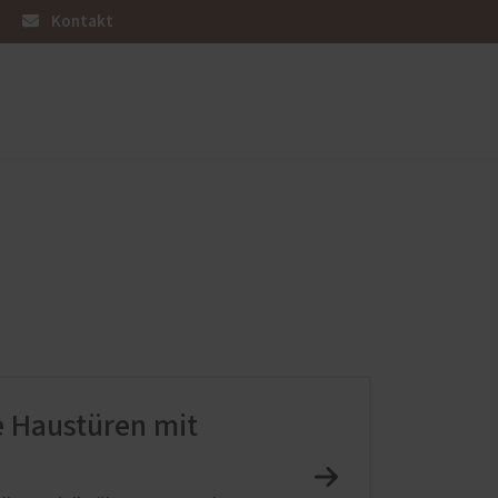
Kontakt
üren
Sonnen- und Insektenschutz
Raffstoren von ROMA
Rollladen von ROMA
en
Textilscreens von ROMA
Insektenschutz von PaX
e Haustüren mit