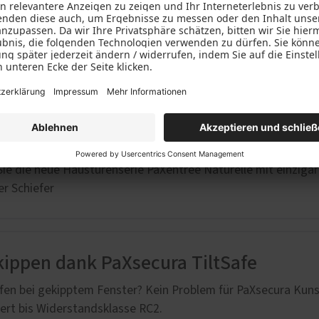
 Schutz für Ihr Zuhause
nster sorgen für eine enorme Verbesserung Ihres Energiebe
 Klimatisieren
ium-Haustüren mit natürlichen Oberfl
ie die neue Haustürenserie PaXentrée Naturelle mit einzigar
r Schiefer
kippen dank PaXsecura TiltSafe
afen bei gekipptem Fenster? Kein Problem für PaXsecura Kunst
ziert bis Widerstandsklasse RC2.